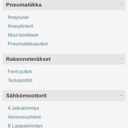
Pneumatiikka
Ilmajouset
Ilmasylinterit
Muut tarvikkeet
Pneumatiikkaputket
Rakenneteräkset
Ferrit putket
Teräsprofiilit
Sähkömoottorit
A Jalkakiinnitys
Alennusvaihteet
B Laippakiinnitys