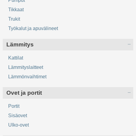
Pumput
Tikkaat
Trukit
Työkalut ja apuvälineet
Lämmitys
Kattilat
Lämmityslaitteet
Lämmönvaihtimet
Ovet ja portit
Portit
Sisäovet
Ulko-ovet