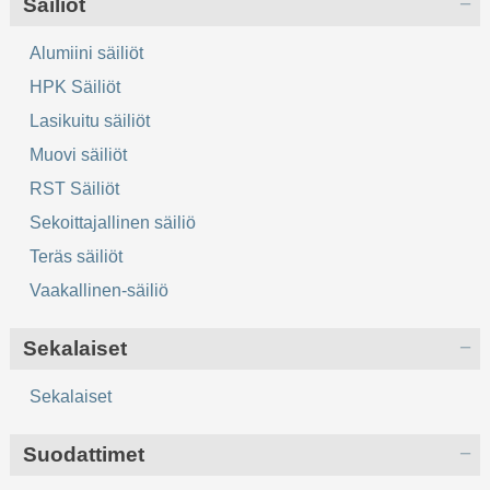
Säiliöt
Alumiini säiliöt
HPK Säiliöt
Lasikuitu säiliöt
Muovi säiliöt
RST Säiliöt
Sekoittajallinen säiliö
Teräs säiliöt
Vaakallinen-säiliö
Sekalaiset
Sekalaiset
Suodattimet