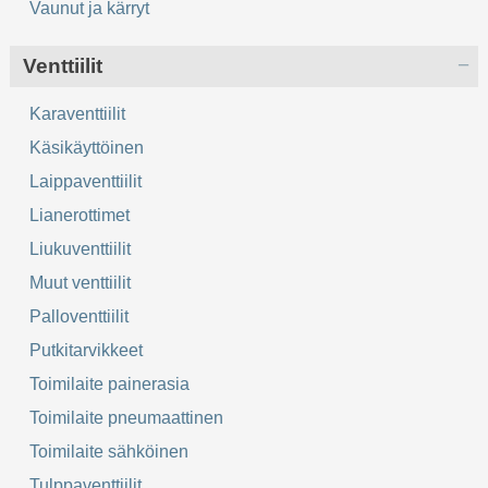
Vaunut ja kärryt
Venttiilit
Karaventtiilit
Käsikäyttöinen
Laippaventtiilit
Lianerottimet
Liukuventtiilit
Muut venttiilit
Palloventtiilit
Putkitarvikkeet
Toimilaite painerasia
Toimilaite pneumaattinen
Toimilaite sähköinen
Tulppaventtiilit