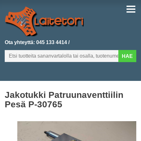
Ota yhteyttä:
045 133 4414
/
HAE
FI
EN
Jakotukki Patruunaventtiilin
ETUSIVU
Pesä P-30765
KATEGORIAT
VIIMEKSI LISÄTYT
TUOTEHAKU