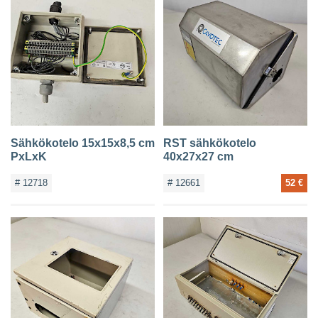
Sähkökotelo 15x15x8,5 cm
RST sähkökotelo
PxLxK
40x27x27 cm
# 12718
# 12661
52 €