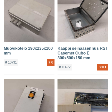
Muovikotelo 190x235x100
Kaappi seinäasennus RST
mm
Casemet Cubo E
300x500x150 mm
# 10731
7 €
# 10672
380 €