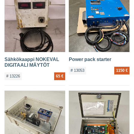
YHTEYSTIEDOT
Sähkökaappi NOKEVAL
Power pack starter
DIGITAALI MÄYTÖT
# 13053
1150 €
# 13226
65 €