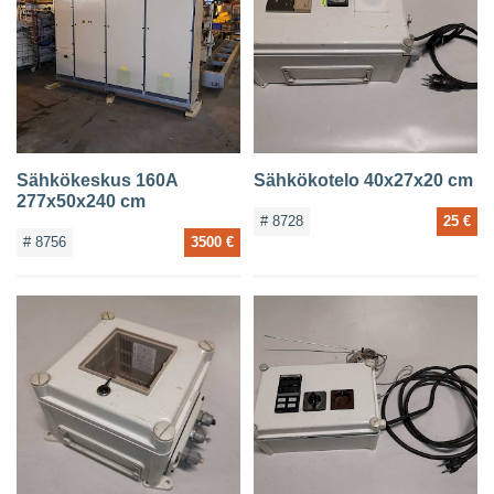
Sähkökeskus 160A
Sähkökotelo 40x27x20 cm
277x50x240 cm
# 8728
25 €
# 8756
3500 €