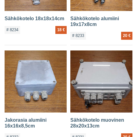
Sähkökotelo 18x18x14cm
Sähkökotelo alumiini
19x17x8cm
# 8234
18 €
# 8233
20 €
Jakorasia alumiini
Sähkökotelo muovinen
16x16x8,5cm
28x20x13cm