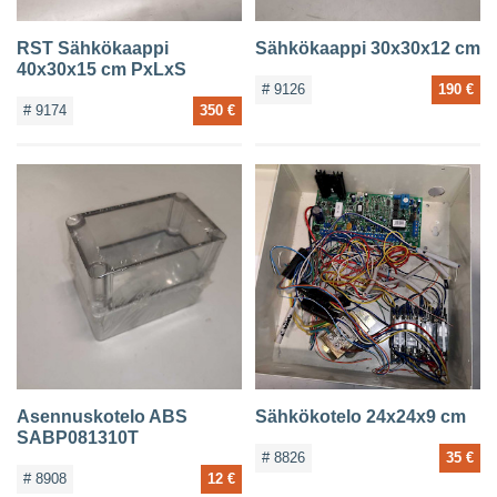
RST Sähkökaappi
Sähkökaappi 30x30x12 cm
40x30x15 cm PxLxS
# 9126
190 €
# 9174
350 €
Asennuskotelo ABS
Sähkökotelo 24x24x9 cm
SABP081310T
# 8826
35 €
# 8908
12 €