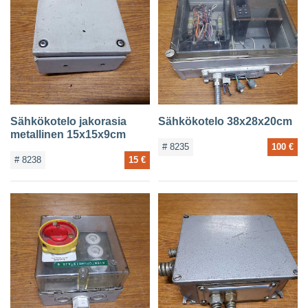
Sähkökotelo jakorasia
Sähkökotelo 38x28x20cm
metallinen 15x15x9cm
# 8235
100 €
# 8238
15 €