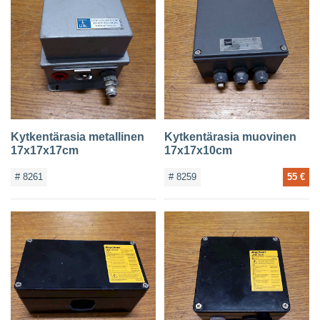
Kytkentärasia metallinen
Kytkentärasia muovinen
17x17x17cm
17x17x10cm
# 8261
# 8259
55 €