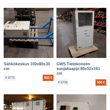
Sähkökeskus 100x80x30
GWS Tietokoneen
cm
suojakaappi 80x52x161
cm
# 8775
820 €
# 8758
500 €