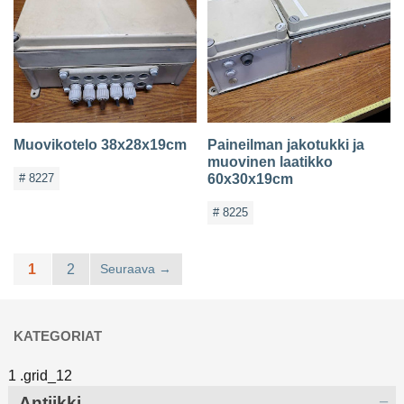
Muovikotelo 38x28x19cm
Paineilman jakotukki ja
muovinen laatikko
# 8227
60x30x19cm
# 8225
1
2
Seuraava
KATEGORIAT
Antiikki