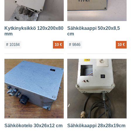
Kytkinyksikkö 120x200x80
Sähkökaappi 50x20x8,5
mm
cm
# 10184
10 €
# 9846
10 €
Sähkökotelo 30x26x12 cm
Sähkökaappi 28x28x19cm