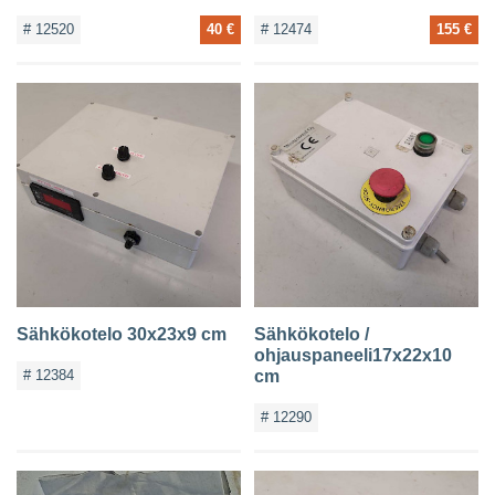
# 12520
40 €
# 12474
155 €
Sähkökotelo 30x23x9 cm
Sähkökotelo /
ohjauspaneeli17x22x10
# 12384
cm
# 12290