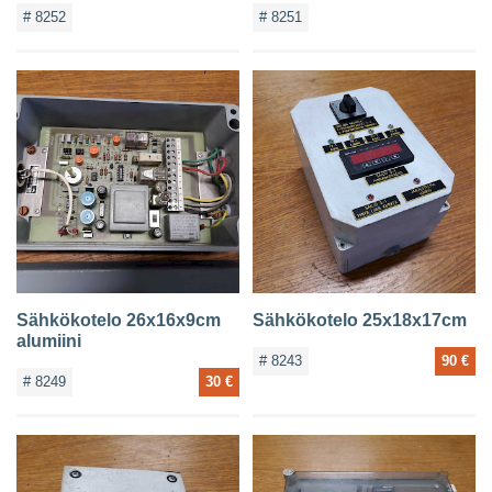
# 8252
# 8251
Sähkökotelo 26x16x9cm
Sähkökotelo 25x18x17cm
alumiini
# 8243
90 €
# 8249
30 €