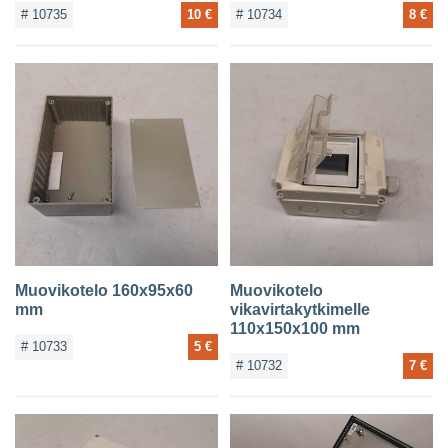
# 10735
10 €
# 10734
8 €
Muovikotelo 160x95x60
Muovikotelo
mm
vikavirtakytkimelle
110x150x100 mm
# 10733
5 €
# 10732
7 €