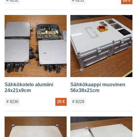
# 8232
# 8231
20 €
Sähkökotelo alumiini
Sähkökaappi muovinen
24x21x9cm
56x38x21cm
# 8230
25 €
# 8229