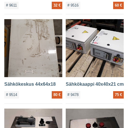
# 9611
32 €
# 9516
60 €
Sähkökeskus 44x64x18
Sähkökaappi 40x40x21 cm
# 9514
80 €
# 9478
75 €