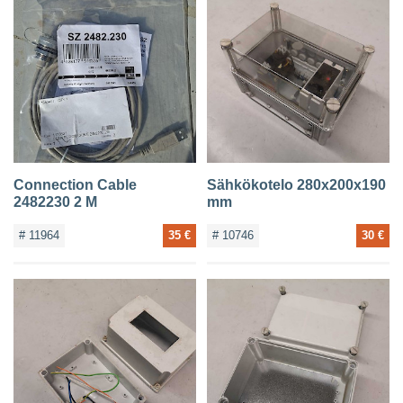
Connection Cable
Sähkökotelo 280x200x190
2482230 2 M
mm
# 11964
35 €
# 10746
30 €