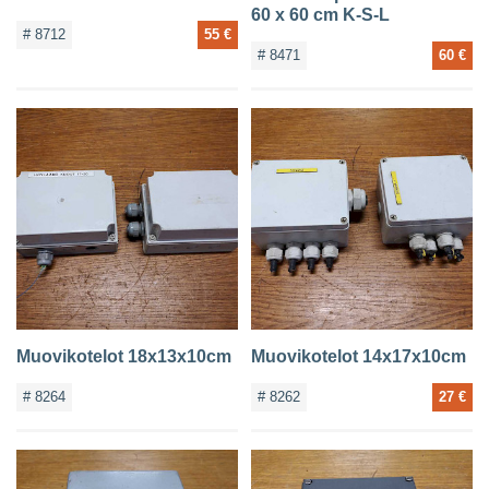
60 x 60 cm K-S-L
# 8712
55 €
# 8471
60 €
Muovikotelot 18x13x10cm
Muovikotelot 14x17x10cm
# 8264
# 8262
27 €