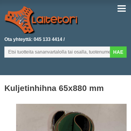
Ota yhteyttä:
045 133 4414
/
HAE
FI
EN
Kuljetinhihna 65x880 mm
ETUSIVU
KATEGORIAT
VIIMEKSI LISÄTYT
TUOTEHAKU