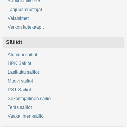
Sähkötarvikkeet
Taajuusmuuttajat
Valaisimet
Verkon laitekaapit
Säiliöt
Alumiini säiliöt
HPK Säiliöt
Lasikuitu säiliöt
Muovi säiliöt
RST Säiliöt
Sekoittajallinen säiliö
Teräs säiliöt
Vaakallinen-säiliö