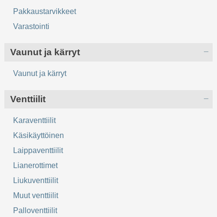
Pakkaustarvikkeet
Varastointi
Vaunut ja kärryt
Vaunut ja kärryt
Venttiilit
Karaventtiilit
Käsikäyttöinen
Laippaventtiilit
Lianerottimet
Liukuventtiilit
Muut venttiilit
Palloventtiilit