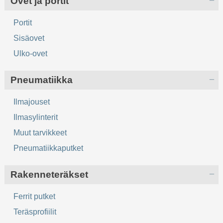
Ovet ja portit
Portit
Sisäovet
Ulko-ovet
Pneumatiikka
Ilmajouset
Ilmasylinterit
Muut tarvikkeet
Pneumatiikkaputket
Rakenneteräkset
Ferrit putket
Teräsprofiilit