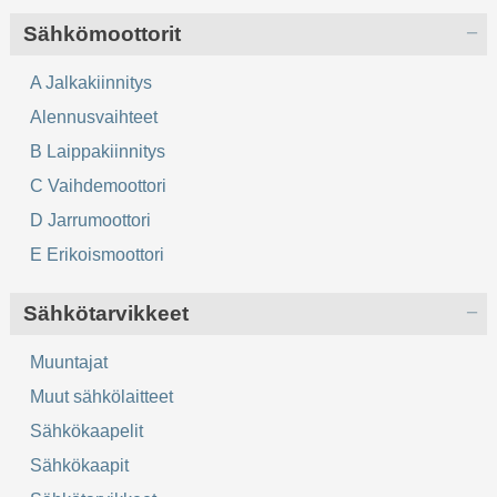
Sähkömoottorit
A Jalkakiinnitys
Alennusvaihteet
B Laippakiinnitys
C Vaihdemoottori
D Jarrumoottori
E Erikoismoottori
Sähkötarvikkeet
Muuntajat
Muut sähkölaitteet
Sähkökaapelit
Sähkökaapit