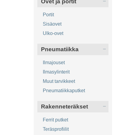
Ovet ja portit
Portit
Sisäovet
Ulko-ovet
Pneumatiikka
Ilmajouset
Ilmasylinterit
Muut tarvikkeet
Pneumatiikkaputket
Rakenneteräkset
Ferrit putket
Teräsprofiilit