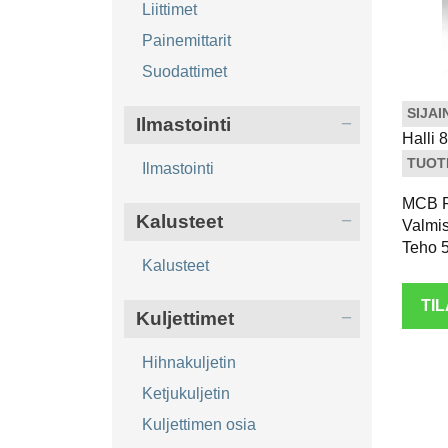
Liittimet
Painemittarit
Suodattimet
SIJAI
Ilmastointi
Halli 
TUOT
Ilmastointi
MCB R
Kalusteet
Valmis
Teho 
Kalusteet
TI
Kuljettimet
Hihnakuljetin
Ketjukuljetin
Kuljettimen osia