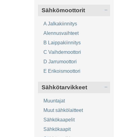
Sähkömoottorit
A Jalkakiinnitys
Alennusvaihteet
B Laippakiinnitys
C Vaihdemoottori
D Jarrumoottori
E Erikoismoottori
Sähkötarvikkeet
Muuntajat
Muut sähkölaitteet
Sähkökaapelit
Sähkökaapit