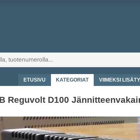
ETUSIVU
KATEGORIAT
VIIMEKSI LISÄT
 Reguvolt D100 Jännitteenvakai