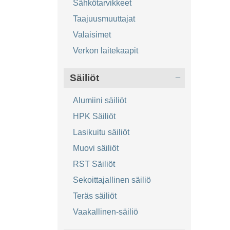
Sähkötarvikkeet
Taajuusmuuttajat
Valaisimet
Verkon laitekaapit
Säiliöt
Alumiini säiliöt
HPK Säiliöt
Lasikuitu säiliöt
Muovi säiliöt
RST Säiliöt
Sekoittajallinen säiliö
Teräs säiliöt
Vaakallinen-säiliö