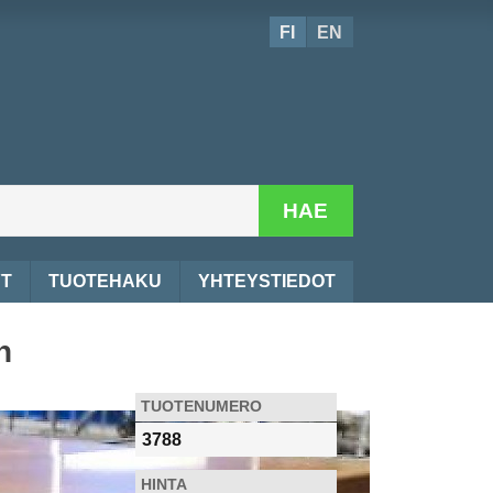
FI
EN
HAE
YT
TUOTEHAKU
YHTEYSTIEDOT
n
TUOTENUMERO
3788
HINTA