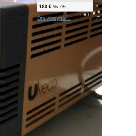
180 €
Alv. 0%
Ota yhteyttä →