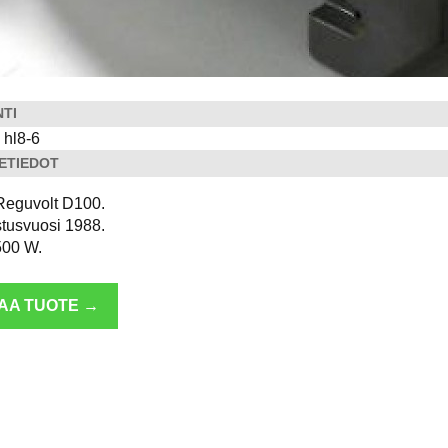
NTI
8 hl8-6
ETIEDOT
eguvolt D100.
tusvuosi 1988.
500 W.
LAA TUOTE →