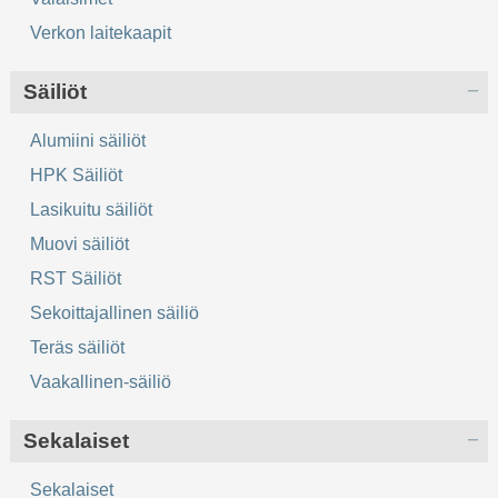
Verkon laitekaapit
Säiliöt
Alumiini säiliöt
HPK Säiliöt
Lasikuitu säiliöt
Muovi säiliöt
RST Säiliöt
Sekoittajallinen säiliö
Teräs säiliöt
Vaakallinen-säiliö
Sekalaiset
Sekalaiset