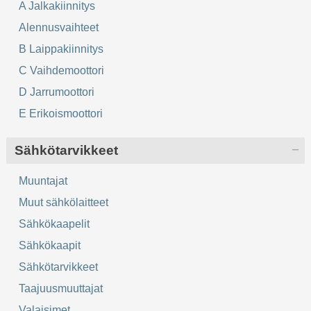
A Jalkakiinnitys
Alennusvaihteet
B Laippakiinnitys
C Vaihdemoottori
D Jarrumoottori
E Erikoismoottori
Sähkötarvikkeet
Muuntajat
Muut sähkölaitteet
Sähkökaapelit
Sähkökaapit
Sähkötarvikkeet
Taajuusmuuttajat
Valaisimet