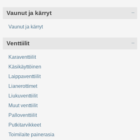
Vaunut ja kärryt
Vaunut ja kärryt
Venttiilit
Karaventtiilit
Käsikäyttöinen
Laippaventtiilit
Lianerottimet
Liukuventtiilit
Muut venttiilit
Palloventtiilit
Putkitarvikkeet
Toimilaite painerasia