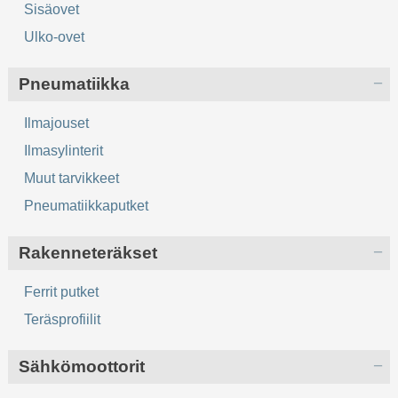
Sisäovet
Ulko-ovet
Pneumatiikka
Ilmajouset
Ilmasylinterit
Muut tarvikkeet
Pneumatiikkaputket
Rakenneteräkset
Ferrit putket
Teräsprofiilit
Sähkömoottorit