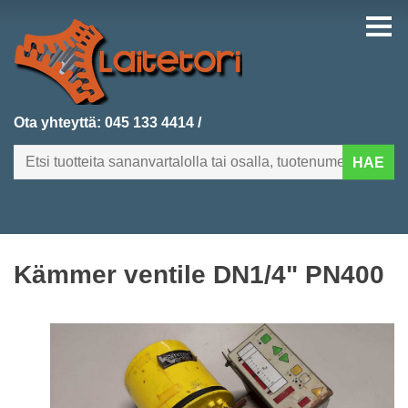
Ota yhteyttä:
045 133 4414
/
HAE
FI
EN
Kämmer ventile DN1/4" PN400
ETUSIVU
KATEGORIAT
VIIMEKSI LISÄTYT
TUOTEHAKU