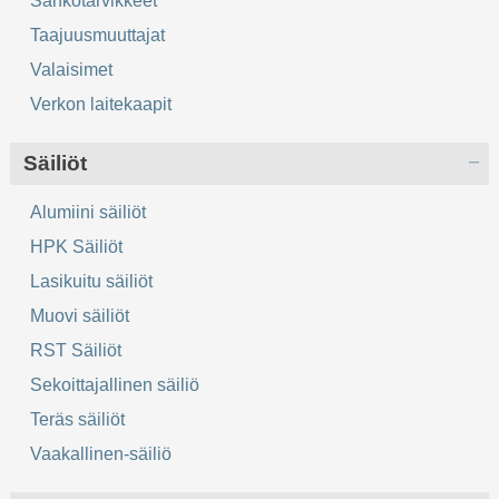
Sähkötarvikkeet
Taajuusmuuttajat
Valaisimet
Verkon laitekaapit
Säiliöt
Alumiini säiliöt
HPK Säiliöt
Lasikuitu säiliöt
Muovi säiliöt
RST Säiliöt
Sekoittajallinen säiliö
Teräs säiliöt
Vaakallinen-säiliö