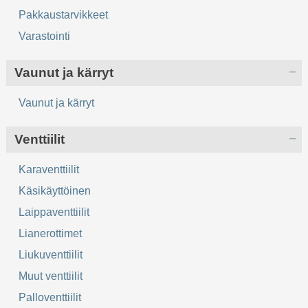
Pakkaustarvikkeet
Varastointi
Vaunut ja kärryt
Vaunut ja kärryt
Venttiilit
Karaventtiilit
Käsikäyttöinen
Laippaventtiilit
Lianerottimet
Liukuventtiilit
Muut venttiilit
Palloventtiilit