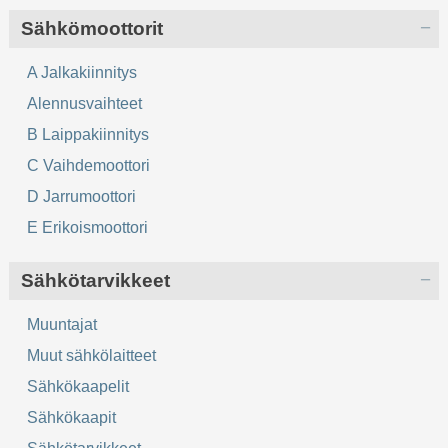
Sähkömoottorit
A Jalkakiinnitys
Alennusvaihteet
B Laippakiinnitys
C Vaihdemoottori
D Jarrumoottori
E Erikoismoottori
Sähkötarvikkeet
Muuntajat
Muut sähkölaitteet
Sähkökaapelit
Sähkökaapit