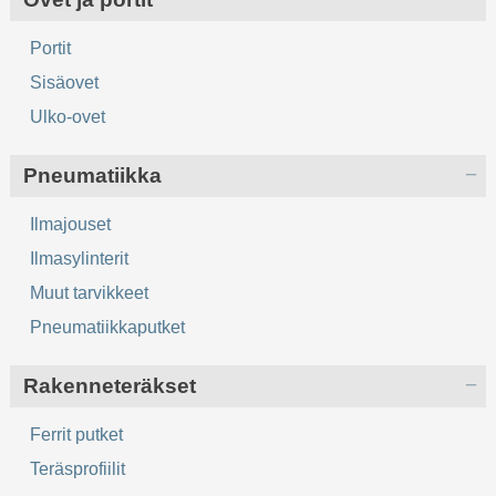
Portit
Sisäovet
Ulko-ovet
Pneumatiikka
Ilmajouset
Ilmasylinterit
Muut tarvikkeet
Pneumatiikkaputket
Rakenneteräkset
Ferrit putket
Teräsprofiilit