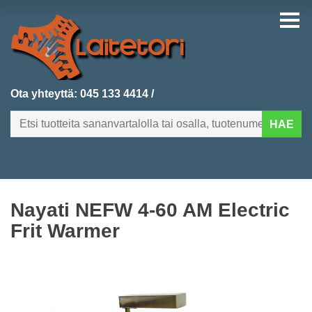
Ota yhteyttä:
045 133 4414
/
HAE
FI
EN
Nayati NEFW 4-60 AM Electric
ETUSIVU
Frit Warmer
KATEGORIAT
VIIMEKSI LISÄTYT
TUOTEHAKU