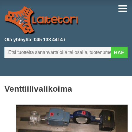
Ota yhteyttä:
045 133 4414
/
HAE
FI
EN
Venttiilivalikoima
ETUSIVU
KATEGORIAT
VIIMEKSI LISÄTYT
TUOTEHAKU