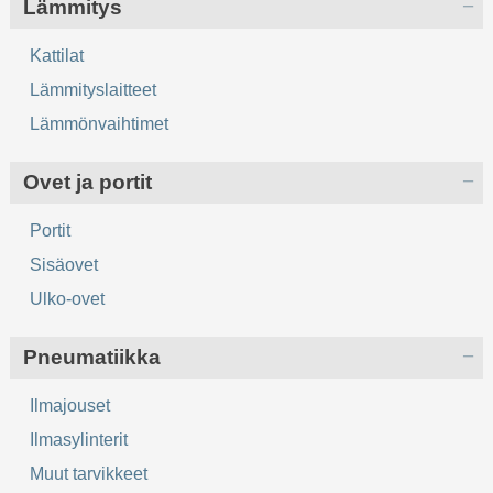
Lämmitys
Kattilat
Lämmityslaitteet
Lämmönvaihtimet
Ovet ja portit
Portit
Sisäovet
Ulko-ovet
Pneumatiikka
Ilmajouset
Ilmasylinterit
Muut tarvikkeet