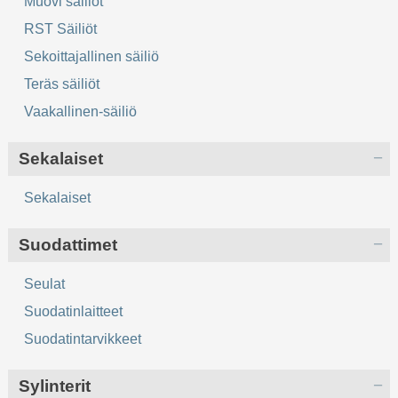
Muovi säiliöt
RST Säiliöt
Sekoittajallinen säiliö
Teräs säiliöt
Vaakallinen-säiliö
Sekalaiset
Sekalaiset
Suodattimet
Seulat
Suodatinlaitteet
Suodatintarvikkeet
Sylinterit