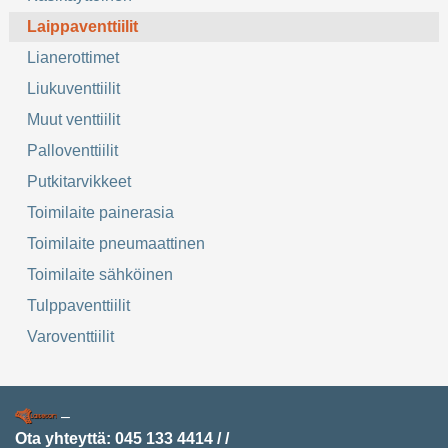
Laippaventtiilit
Lianerottimet
Liukuventtiilit
Muut venttiilit
Palloventtiilit
Putkitarvikkeet
Toimilaite painerasia
Toimilaite pneumaattinen
Toimilaite sähköinen
Tulppaventtiilit
Varoventtiilit
–
Ota yhteyttä:
045 133 4414
/
/