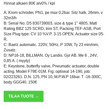
Hinnat alkaen 80€ alv0% / kpl
A: Krom schroder, PN1, pe max 0,2bar. Sitz halk. 26mm, v
32m3/h
B: Serial No. D5 830739003, size & type 1" 4805, Matl
Rating BBZ 125 SCRD, trim ST. Packing TEF-ASB, Port
Size Plug type: CV 10 %V.P. 3-15 OPEN. Actuator size 05-
R.
C: Baelz automatic. 220V, 50Hz, P 10W, Ty 23 min/mm,
Zusatz.
D: NP16-18, BILLMAN. Oy Landis. Gyr AB. Me 6 , 24V,
0,85 A. ( myyty)
E: Keystone, butterfly valve, Pneumatic actuator, double
acting. Model F79E-01M. Fig: optiseal 14-190, job:
02/223261. D.N. 125, PN 10, M.P.W.P 16bar. T -16-300C,
body GGG40. 150€
TILAA TUOTE →