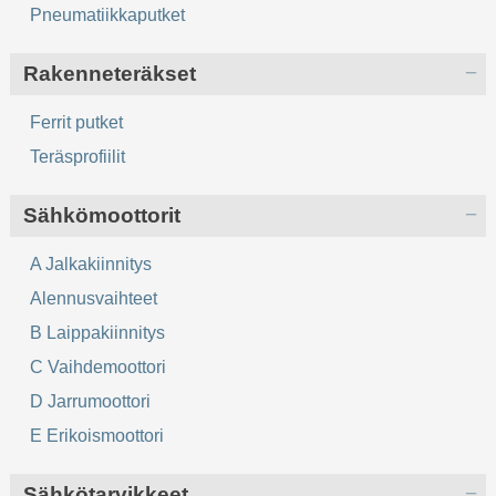
Pneumatiikkaputket
Rakenneteräkset
Ferrit putket
Teräsprofiilit
Sähkömoottorit
A Jalkakiinnitys
Alennusvaihteet
B Laippakiinnitys
C Vaihdemoottori
D Jarrumoottori
E Erikoismoottori
Sähkötarvikkeet