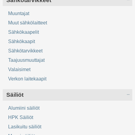
Sähkötarvikkeet
Muuntajat
Muut sähkölaitteet
Sähkökaapelit
Sähkökaapit
Sähkötarvikkeet
Taajuusmuuttajat
Valaisimet
Verkon laitekaapit
Säiliöt
Alumiini säiliöt
HPK Säiliöt
Lasikuitu säiliöt