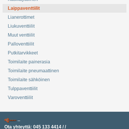
Laippaventtiilit
Lianerottimet
Liukuventtiilit
Muut venttiilit
Palloventtiilit
Putkitarvikkeet
Toimilaite painerasia
Toimilaite pneumaattinen
Toimilaite sähköinen
Tulppaventtiilit
Varoventtiilit
–
Ota yhteyttä:
045 133 4414
/
/