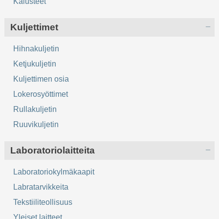
Kalusteet
Kuljettimet
Hihnakuljetin
Ketjukuljetin
Kuljettimen osia
Lokerosyöttimet
Rullakuljetin
Ruuvikuljetin
Laboratoriolaitteita
Laboratoriokylmäkaapit
Labratarvikkeita
Tekstiiliteollisuus
Yleiset laitteet