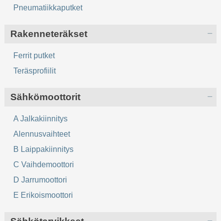
Pneumatiikkaputket
Rakenneteräkset
Ferrit putket
Teräsprofiilit
Sähkömoottorit
A Jalkakiinnitys
Alennusvaihteet
B Laippakiinnitys
C Vaihdemoottori
D Jarrumoottori
E Erikoismoottori