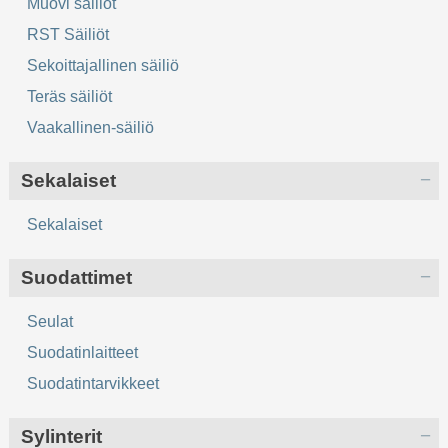
Muovi säiliöt
RST Säiliöt
Sekoittajallinen säiliö
Teräs säiliöt
Vaakallinen-säiliö
Sekalaiset
Sekalaiset
Suodattimet
Seulat
Suodatinlaitteet
Suodatintarvikkeet
Sylinterit