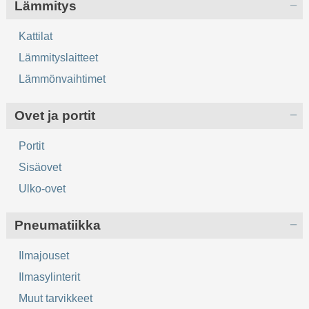
Lämmitys
Kattilat
Lämmityslaitteet
Lämmönvaihtimet
Ovet ja portit
Portit
Sisäovet
Ulko-ovet
Pneumatiikka
Ilmajouset
Ilmasylinterit
Muut tarvikkeet