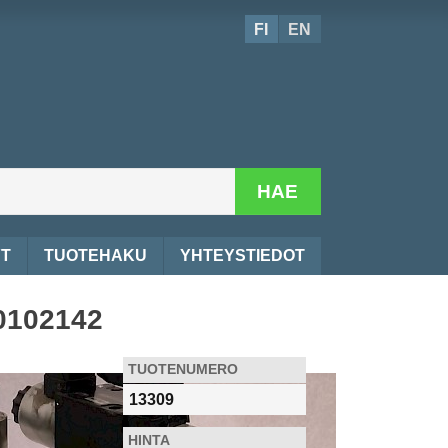
FI
EN
HAE
YT
TUOTEHAKU
YHTEYSTIEDOT
0102142
TUOTENUMERO
13309
HINTA