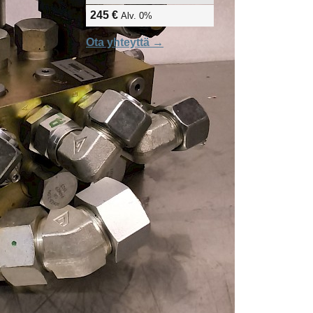
245 €
Alv. 0%
Ota yhteyttä →