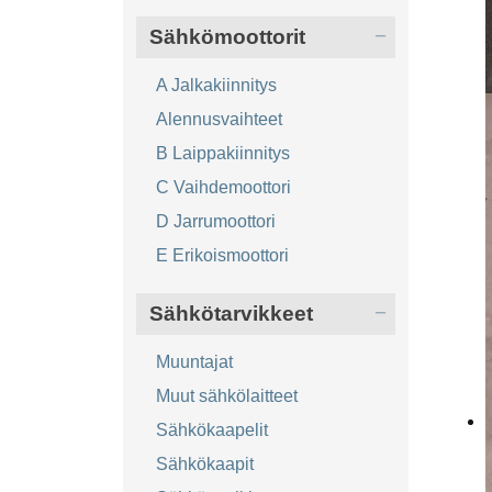
Sähkömoottorit
A Jalkakiinnitys
Alennusvaihteet
B Laippakiinnitys
C Vaihdemoottori
D Jarrumoottori
E Erikoismoottori
Sähkötarvikkeet
Muuntajat
Muut sähkölaitteet
Sähkökaapelit
Sähkökaapit