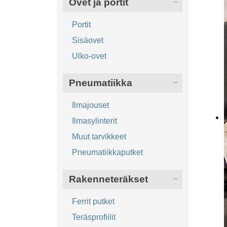
Ovet ja portit
Portit
Sisäovet
Ulko-ovet
Pneumatiikka
Ilmajouset
Ilmasylinterit
Muut tarvikkeet
Pneumatiikkaputket
Rakenneteräkset
Ferrit putket
Teräsprofiilit