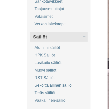
Sähkötarvikkeet
Taajuusmuuttajat
Valaisimet
Verkon laitekaapit
Säiliöt
Alumiini säiliöt
HPK Säiliöt
Lasikuitu säiliöt
Muovi säiliöt
RST Säiliöt
Sekoittajallinen säiliö
Teräs säiliöt
Vaakallinen-säiliö