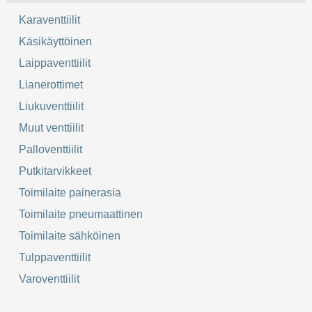
Karaventtiilit
Käsikäyttöinen
Laippaventtiilit
Lianerottimet
Liukuventtiilit
Muut venttiilit
Palloventtiilit
Putkitarvikkeet
Toimilaite painerasia
Toimilaite pneumaattinen
Toimilaite sähköinen
Tulppaventtiilit
Varoventtiilit