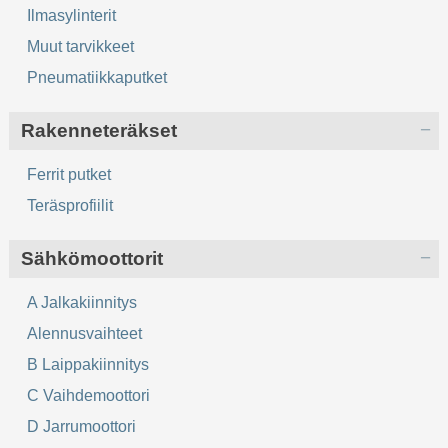
Ilmasylinterit
Muut tarvikkeet
Pneumatiikkaputket
Rakenneteräkset
Ferrit putket
Teräsprofiilit
Sähkömoottorit
A Jalkakiinnitys
Alennusvaihteet
B Laippakiinnitys
C Vaihdemoottori
D Jarrumoottori