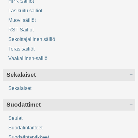
HPK Säiliöt
Lasikuitu säiliöt
Muovi säiliöt
RST Säiliöt
Sekoittajallinen säiliö
Teräs säiliöt
Vaakallinen-säiliö
Sekalaiset
Sekalaiset
Suodattimet
Seulat
Suodatinlaitteet
Suodatintarvikkeet