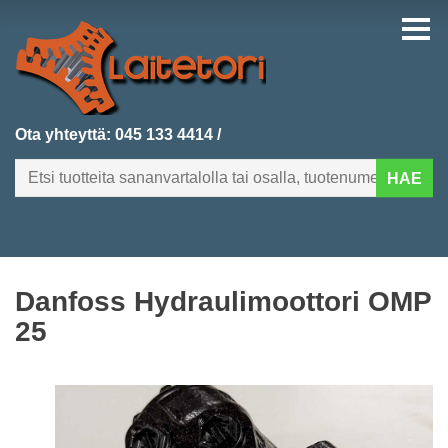
Ota yhteyttä:
045 133 4414
/
HAE
FI
EN
Danfoss Hydraulimoottori OMP
ETUSIVU
25
KATEGORIAT
VIIMEKSI LISÄTYT
TUOTEHAKU