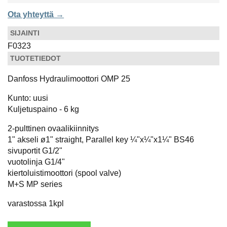
Ota yhteyttä →
SIJAINTI
F0323
TUOTETIEDOT
Danfoss Hydraulimoottori OMP 25
Kunto: uusi
Kuljetuspaino - 6 kg
2-pulttinen ovaalikiinnitys
1" akseli ø1" straight, Parallel key ¼"x¼"x1¼" BS46
sivuportit G1/2"
vuotolinja G1/4"
kiertoluistimoottori (spool valve)
M+S MP series
varastossa 1kpl