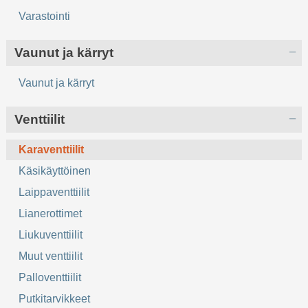
Varastointi
Vaunut ja kärryt
Vaunut ja kärryt
Venttiilit
Karaventtiilit
Käsikäyttöinen
Laippaventtiilit
Lianerottimet
Liukuventtiilit
Muut venttiilit
Palloventtiilit
Putkitarvikkeet