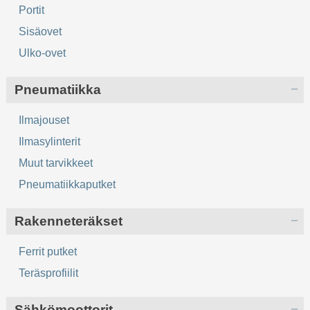
Portit
Sisäovet
Ulko-ovet
Pneumatiikka
Ilmajouset
Ilmasylinterit
Muut tarvikkeet
Pneumatiikkaputket
Rakenneteräkset
Ferrit putket
Teräsprofiilit
Sähkömoottorit