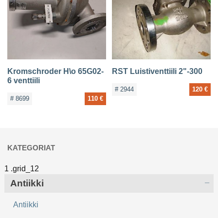
YHTEYSTIEDOT
Kromschroder H\o 65G02-
RST Luistiventtiili 2"-300
6 venttiili
# 2944
120 €
# 8699
110 €
KATEGORIAT
Antiikki
Antiikki