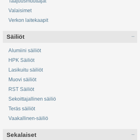
Taajuusmuuttajat
Valaisimet
Verkon laitekaapit
Säiliöt
Alumiini säiliöt
HPK Säiliöt
Lasikuitu säiliöt
Muovi säiliöt
RST Säiliöt
Sekoittajallinen säiliö
Teräs säiliöt
Vaakallinen-säiliö
Sekalaiset