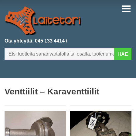
Ota yhteyttä:
045 133 4414
/
HAE
FI
EN
Venttiilit – Karaventtiilit
ETUSIVU
KATEGORIAT
VIIMEKSI LISÄTYT
TUOTEHAKU