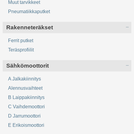
Muut tarvikkeet
Pneumatiikkaputket
Rakenneteräkset
Ferrit putket
Teräsprofiilit
Sähkömoottorit
A Jalkakiinnitys
Alennusvaihteet
B Laippakiinnitys
C Vaihdemoottori
D Jarrumoottori
E Erikoismoottori