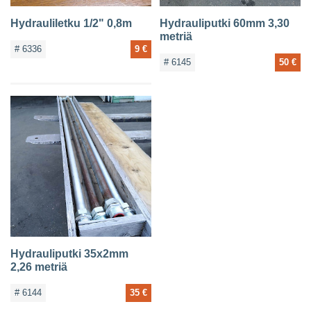
Hydrauliletku 1/2" 0,8m
Hydrauliputki 60mm 3,30
metriä
# 6336
9 €
# 6145
50 €
Hydrauliputki 35x2mm
2,26 metriä
# 6144
35 €