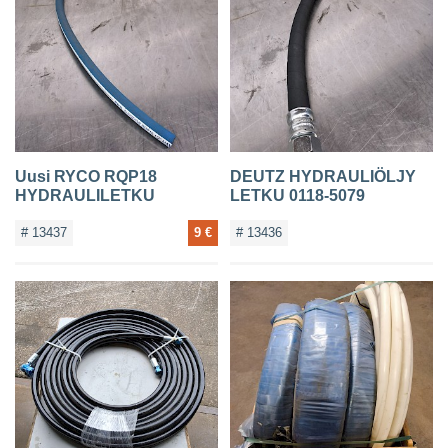
YHTEYSTIEDOT
Uusi RYCO RQP18
DEUTZ HYDRAULIÖLJY
HYDRAULILETKU
LETKU 0118-5079
# 13437
9 €
# 13436