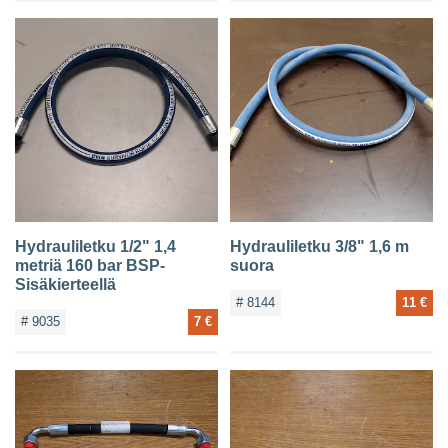
Hydrauliletku 1/2" 1,4
Hydrauliletku 3/8" 1,6 m
metriä 160 bar BSP-
suora
Sisäkierteellä
# 8144
11 €
# 9035
7 €