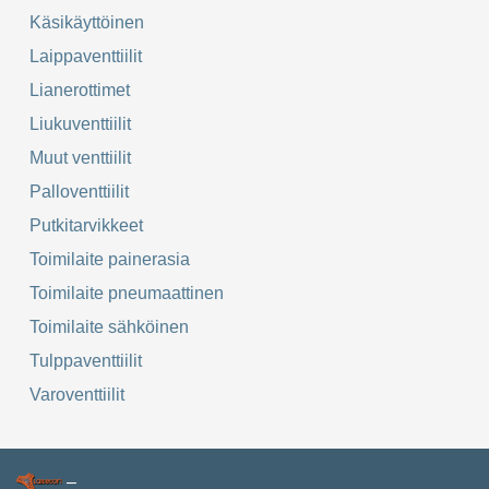
Käsikäyttöinen
Laippaventtiilit
Lianerottimet
Liukuventtiilit
Muut venttiilit
Palloventtiilit
Putkitarvikkeet
Toimilaite painerasia
Toimilaite pneumaattinen
Toimilaite sähköinen
Tulppaventtiilit
Varoventtiilit
–