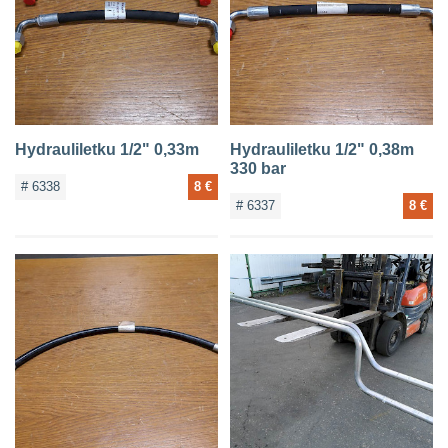
Hydrauliletku 1/2" 0,33m
Hydrauliletku 1/2" 0,38m
330 bar
# 6338
8 €
# 6337
8 €