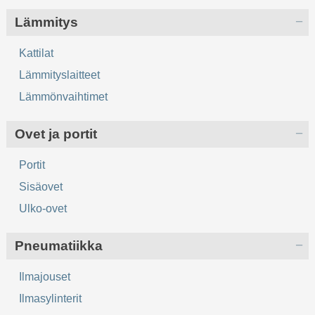
Lämmitys
Kattilat
Lämmityslaitteet
Lämmönvaihtimet
Ovet ja portit
Portit
Sisäovet
Ulko-ovet
Pneumatiikka
Ilmajouset
Ilmasylinterit