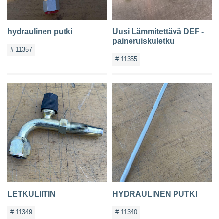
hydraulinen putki
Uusi Lämmitettävä DEF -
paineruiskuletku
# 11357
# 11355
LETKULIITIN
HYDRAULINEN PUTKI
# 11349
# 11340