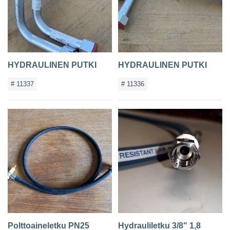
HYDRAULINEN PUTKI
HYDRAULINEN PUTKI
# 11337
# 11336
Polttoaineletku PN25
Hydrauliletku 3/8" 1,8