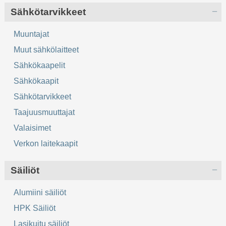
Sähkötarvikkeet
Muuntajat
Muut sähkölaitteet
Sähkökaapelit
Sähkökaapit
Sähkötarvikkeet
Taajuusmuuttajat
Valaisimet
Verkon laitekaapit
Säiliöt
Alumiini säiliöt
HPK Säiliöt
Lasikuitu säiliöt