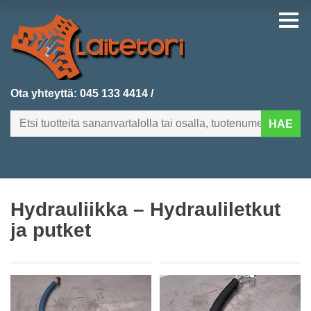
Ota yhteyttä:
045 133 4414
/
HAE
FI
EN
Hydrauliikka – Hydrauliletkut
ETUSIVU
ja putket
KATEGORIAT
VIIMEKSI LISÄTYT
TUOTEHAKU