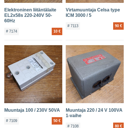
Elektroninen liitäntälaite
Virtamuuntaja Celsa type
EL2x58s 220-240V 50-
ICM 3000 / 5
60Hz
# 7113
90 €
# 7174
10 €
Muuntaja 100 / 230V 50VA
Muuntaja 220 / 24 V 100VA
1-vaihe
# 7109
50 €
# 7108
80 €