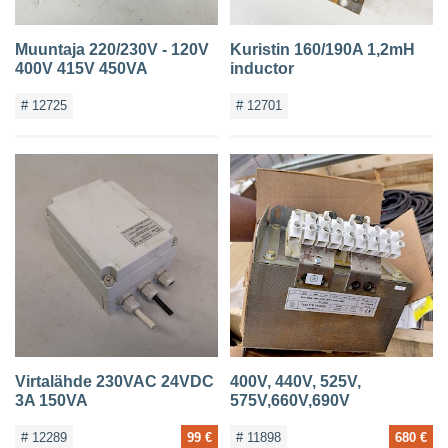
Muuntaja 220/230V - 120V
Kuristin 160/190A 1,2mH
400V 415V 450VA
inductor
# 12725
# 12701
Virtalähde 230VAC 24VDC
400V, 440V, 525V,
3A 150VA
575V,660V,690V
# 12289
99 €
# 11898
680 €