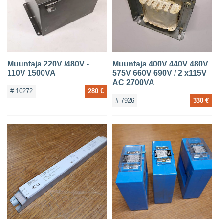
Muuntaja 220V /480V -
Muuntaja 400V 440V 480V
110V 1500VA
575V 660V 690V / 2 x115V
AC 2700VA
# 10272
280 €
# 7926
330 €