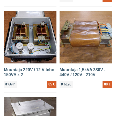
Muuntaja 220V / 12 V teho
Muuntaja 1,5kVA 380V -
150VA x 2
440V / 120V - 210V
# 6644
85 €
# 6126
80 €