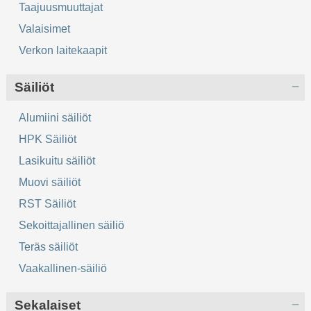
Taajuusmuuttajat
Valaisimet
Verkon laitekaapit
Säiliöt
Alumiini säiliöt
HPK Säiliöt
Lasikuitu säiliöt
Muovi säiliöt
RST Säiliöt
Sekoittajallinen säiliö
Teräs säiliöt
Vaakallinen-säiliö
Sekalaiset