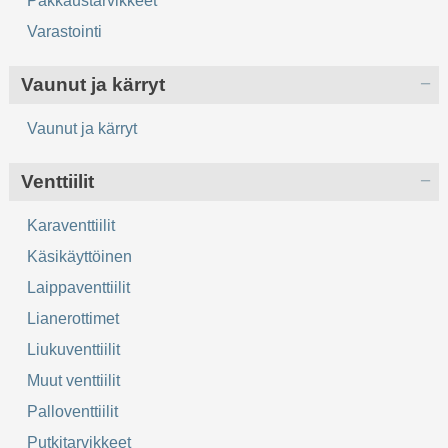
Pakkaustarvikkeet
Varastointi
Vaunut ja kärryt
Vaunut ja kärryt
Venttiilit
Karaventtiilit
Käsikäyttöinen
Laippaventtiilit
Lianerottimet
Liukuventtiilit
Muut venttiilit
Palloventtiilit
Putkitarvikkeet