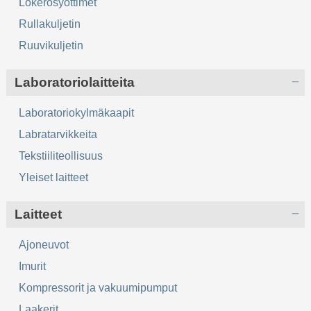
Lokerosyöttimet
Rullakuljetin
Ruuvikuljetin
Laboratoriolaitteita
Laboratoriokylmäkaapit
Labratarvikkeita
Tekstiiliteollisuus
Yleiset laitteet
Laitteet
Ajoneuvot
Imurit
Kompressorit ja vakuumipumput
Laakerit