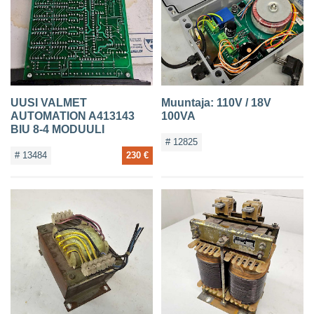
YHTEYSTIEDOT
UUSI VALMET
Muuntaja: 110V / 18V
AUTOMATION A413143
100VA
BIU 8-4 MODUULI
# 12825
# 13484
230 €