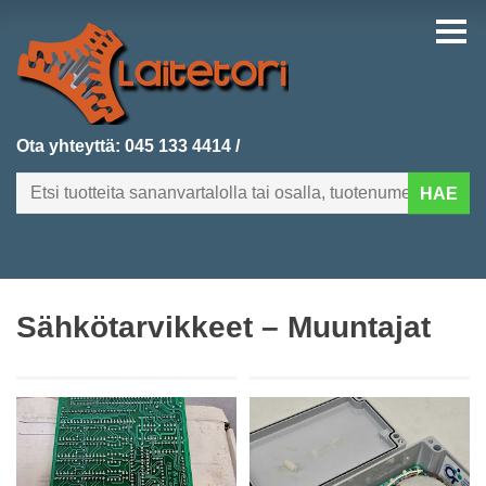
Ota yhteyttä:
045 133 4414
/
HAE
FI
EN
Sähkötarvikkeet – Muuntajat
ETUSIVU
KATEGORIAT
VIIMEKSI LISÄTYT
TUOTEHAKU