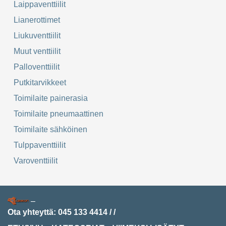
Laippaventtiilit
Lianerottimet
Liukuventtiilit
Muut venttiilit
Palloventtiilit
Putkitarvikkeet
Toimilaite painerasia
Toimilaite pneumaattinen
Toimilaite sähköinen
Tulppaventtiilit
Varoventtiilit
–
Ota yhteyttä:
045 133 4414
/
/