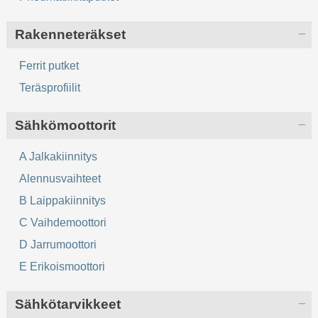
Rakenneteräkset
Ferrit putket
Teräsprofiilit
Sähkömoottorit
A Jalkakiinnitys
Alennusvaihteet
B Laippakiinnitys
C Vaihdemoottori
D Jarrumoottori
E Erikoismoottori
Sähkötarvikkeet