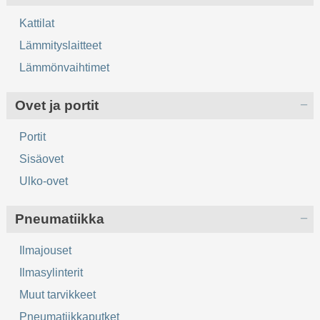
Kattilat
Lämmityslaitteet
Lämmönvaihtimet
Ovet ja portit
Portit
Sisäovet
Ulko-ovet
Pneumatiikka
Ilmajouset
Ilmasylinterit
Muut tarvikkeet
Pneumatiikkaputket