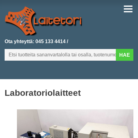
Ota yhteyttä:
045 133 4414
/
HAE
FI
EN
Laboratoriolaitteet
ETUSIVU
KATEGORIAT
VIIMEKSI LISÄTYT
TUOTEHAKU