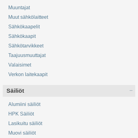
Muuntajat
Muut sähkölaitteet
Sähkökaapelit
Sähkökaapit
Sähkötarvikkeet
Taajuusmuuttajat
Valaisimet
Verkon laitekaapit
Säiliöt
Alumiini säiliöt
HPK Säiliöt
Lasikuitu säiliöt
Muovi säiliöt