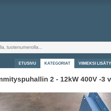
ETUSIVU
KATEGORIAT
VIIMEKSI LISÄT
mityspuhallin 2 - 12kW 400V -3 