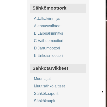
Sähkömoottorit
A Jalkakiinnitys
Alennusvaihteet
B Laippakiinnitys
C Vaihdemoottori
D Jarrumoottori
E Erikoismoottori
Sähkötarvikkeet
Muuntajat
Muut sähkölaitteet
Sähkökaapelit
Sähkökaapit