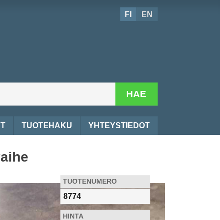
FI
EN
HAE
YT
TUOTEHAKU
YHTEYSTIEDOT
vaihe
TUOTENUMERO
8774
HINTA