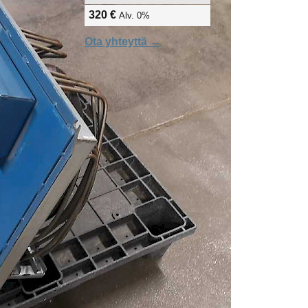
320 €
Alv. 0%
Ota yhteyttä →