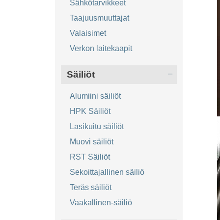
Sähkötarvikkeet
Taajuusmuuttajat
Valaisimet
Verkon laitekaapit
Säiliöt
Alumiini säiliöt
HPK Säiliöt
Lasikuitu säiliöt
Muovi säiliöt
RST Säiliöt
Sekoittajallinen säiliö
Teräs säiliöt
Vaakallinen-säiliö