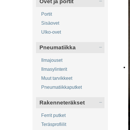
Ovet ja portit
Portit
Sisäovet
Ulko-ovet
Pneumatiikka
Ilmajouset
Ilmasylinterit
Muut tarvikkeet
Pneumatiikkaputket
Rakenneteräkset
Ferrit putket
Teräsprofiilit