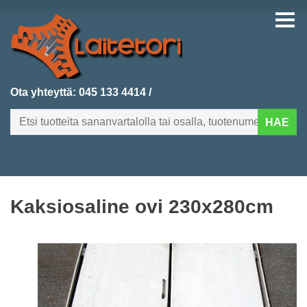
Ota yhteyttä:
045 133 4414
/
HAE
FI
EN
Kaksiosaline ovi 230x280cm
ETUSIVU
KATEGORIAT
VIIMEKSI LISÄTYT
TUOTEHAKU