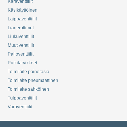
Karaventtiilit
Käsikäyttöinen
Laippaventtiilit
Lianerottimet
Liukuventtiilit
Muut venttiilit
Palloventtiilit
Putkitarvikkeet
Toimilaite painerasia
Toimilaite pneumaattinen
Toimilaite sähköinen
Tulppaventtiilit
Varoventtiilit