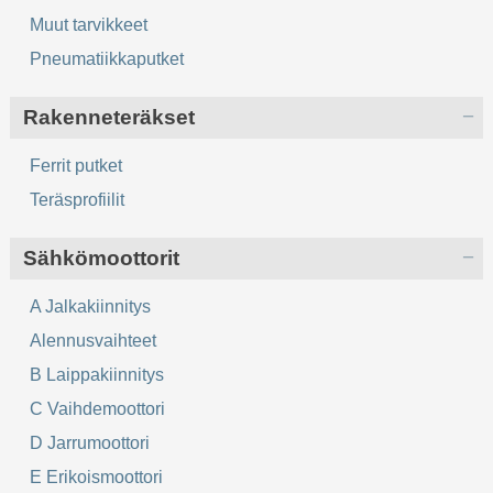
Muut tarvikkeet
Pneumatiikkaputket
Rakenneteräkset
Ferrit putket
Teräsprofiilit
Sähkömoottorit
A Jalkakiinnitys
Alennusvaihteet
B Laippakiinnitys
C Vaihdemoottori
D Jarrumoottori
E Erikoismoottori