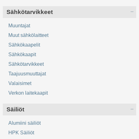
Sähkötarvikkeet
Muuntajat
Muut sähkölaitteet
Sähkökaapelit
Sähkökaapit
Sähkötarvikkeet
Taajuusmuuttajat
Valaisimet
Verkon laitekaapit
Säiliöt
Alumiini säiliöt
HPK Säiliöt