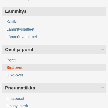
Lämmitys
Kattilat
Lämmityslaitteet
Lämmönvaihtimet
Ovet ja portit
Portit
Sisäovet
Ulko-ovet
Pneumatiikka
Ilmajouset
Ilmasylinterit