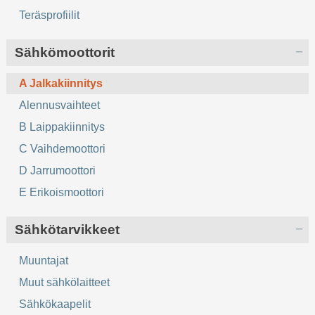
Teräsprofiilit
Sähkömoottorit
A Jalkakiinnitys
Alennusvaihteet
B Laippakiinnitys
C Vaihdemoottori
D Jarrumoottori
E Erikoismoottori
Sähkötarvikkeet
Muuntajat
Muut sähkölaitteet
Sähkökaapelit