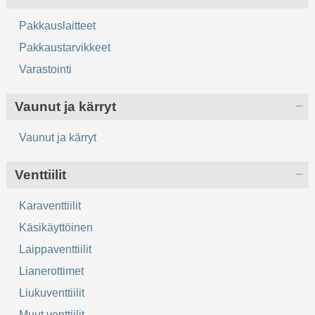
Pakkauslaitteet
Pakkaustarvikkeet
Varastointi
Vaunut ja kärryt
Vaunut ja kärryt
Venttiilit
Karaventtiilit
Käsikäyttöinen
Laippaventtiilit
Lianerottimet
Liukuventtiilit
Muut venttiilit