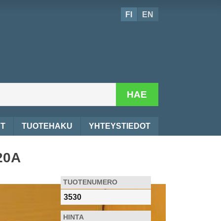
FI
EN
HAE
YT
TUOTEHAKU
YHTEYSTIEDOT
20A
TUOTENUMERO
3530
HINTA