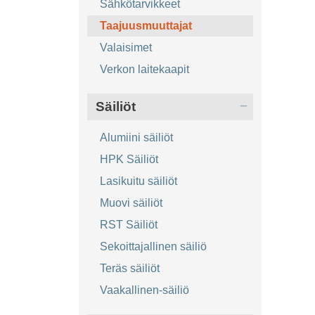
Sähkötarvikkeet
Taajuusmuuttajat
Valaisimet
Verkon laitekaapit
Säiliöt
Alumiini säiliöt
HPK Säiliöt
Lasikuitu säiliöt
Muovi säiliöt
RST Säiliöt
Sekoittajallinen säiliö
Teräs säiliöt
Vaakallinen-säiliö