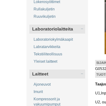
Lokerosyöttimet
Rullakuljetin
Ruuvikuljetin
Laboratoriolaitteita
Laboratoriokylmäkaapit
Labratarvikkeita
Tekstiiliteollisuus
Yleiset laitteet
SIJAI
G053
Laitteet
TUOT
Taaju
Ajoneuvot
Imurit
U1,Inp
Kompressorit ja
U2, ou
vakuumipumput