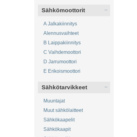
Sähkömoottorit
A Jalkakiinnitys
Alennusvaihteet
B Laippakiinnitys
C Vaihdemoottori
D Jarrumoottori
E Erikoismoottori
Sähkötarvikkeet
Muuntajat
Muut sähkölaitteet
Sähkökaapelit
Sähkökaapit