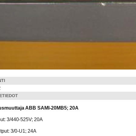
NTI
2
ETIEDOT
usmuuttaja ABB SAMI-20MB5; 20A
ut: 3/440-525V; 20A
tput: 3/0-U1; 24A