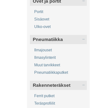
Ovet ja portit
Portit
Sisäovet
Ulko-ovet
Pneumatiikka
Ilmajouset
Ilmasylinterit
Muut tarvikkeet
Pneumatiikkaputket
Rakenneteräkset
Ferrit putket
Teräsprofiilit