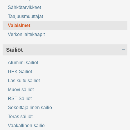
Sähkötarvikkeet
Taajuusmuuttajat
Valaisimet
Verkon laitekaapit
Säiliöt
Alumiini säiliöt
HPK Säiliöt
Lasikuitu säiliöt
Muovi säiliöt
RST Säiliöt
Sekoittajallinen säiliö
Teräs säiliöt
Vaakallinen-säiliö