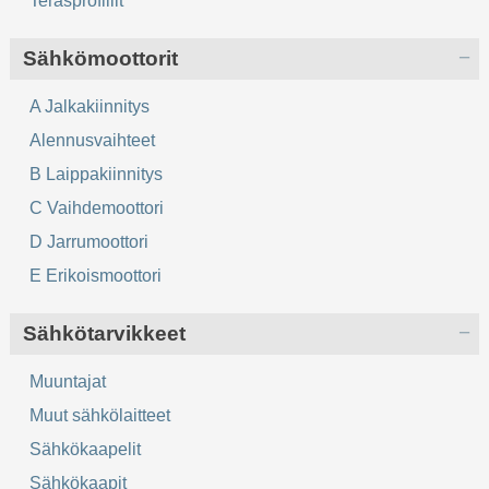
Teräsprofiilit
Sähkömoottorit
A Jalkakiinnitys
Alennusvaihteet
B Laippakiinnitys
C Vaihdemoottori
D Jarrumoottori
E Erikoismoottori
Sähkötarvikkeet
Muuntajat
Muut sähkölaitteet
Sähkökaapelit
Sähkökaapit