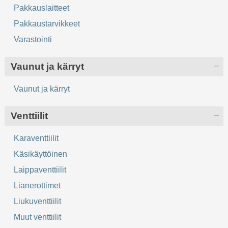
Pakkauslaitteet
Pakkaustarvikkeet
Varastointi
Vaunut ja kärryt
Vaunut ja kärryt
Venttiilit
Karaventtiilit
Käsikäyttöinen
Laippaventtiilit
Lianerottimet
Liukuventtiilit
Muut venttiilit