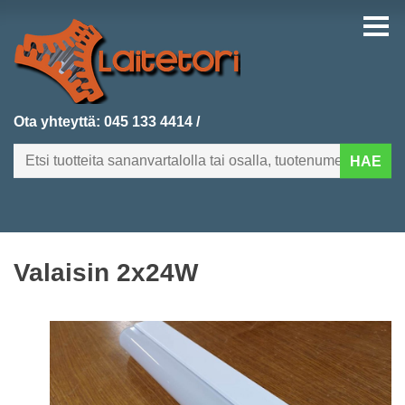
Ota yhteyttä:
045 133 4414
/
HAE
FI
EN
Valaisin 2x24W
ETUSIVU
KATEGORIAT
VIIMEKSI LISÄTYT
TUOTEHAKU