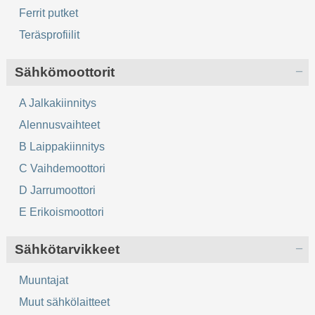
Ferrit putket
Teräsprofiilit
Sähkömoottorit
A Jalkakiinnitys
Alennusvaihteet
B Laippakiinnitys
C Vaihdemoottori
D Jarrumoottori
E Erikoismoottori
Sähkötarvikkeet
Muuntajat
Muut sähkölaitteet