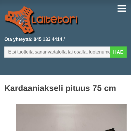
Ota yhteyttä:
045 133 4414
/
HAE
FI
EN
Kardaaniakseli pituus 75 cm
ETUSIVU
KATEGORIAT
VIIMEKSI LISÄTYT
TUOTEHAKU