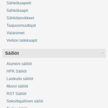
Sähkökaapelit
Sähkökaapit
Sähkötarvikkeet
Taajuusmuuttajat
Valaisimet
Verkon laitekaapit
Säiliöt
Alumiini säiliöt
HPK Säiliöt
Lasikuitu säiliöt
Muovi säiliöt
RST Säiliöt
Sekoittajallinen säiliö