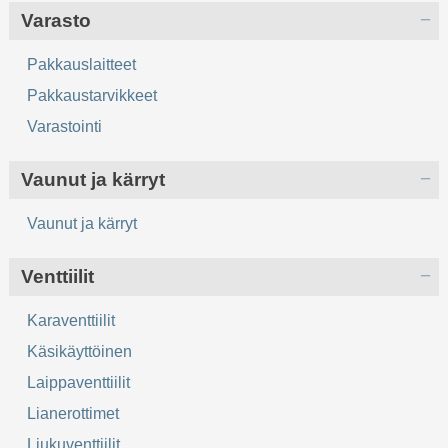
Varasto
Pakkauslaitteet
Pakkaustarvikkeet
Varastointi
Vaunut ja kärryt
Vaunut ja kärryt
Venttiilit
Karaventtiilit
Käsikäyttöinen
Laippaventtiilit
Lianerottimet
Liukuventtiilit