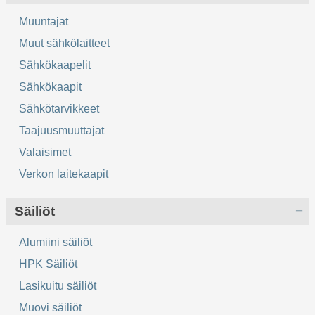
Muuntajat
Muut sähkölaitteet
Sähkökaapelit
Sähkökaapit
Sähkötarvikkeet
Taajuusmuuttajat
Valaisimet
Verkon laitekaapit
Säiliöt
Alumiini säiliöt
HPK Säiliöt
Lasikuitu säiliöt
Muovi säiliöt