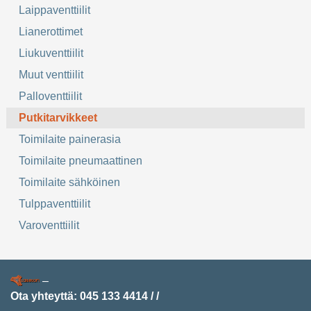
Laippaventtiilit
Lianerottimet
Liukuventtiilit
Muut venttiilit
Palloventtiilit
Putkitarvikkeet
Toimilaite painerasia
Toimilaite pneumaattinen
Toimilaite sähköinen
Tulppaventtiilit
Varoventtiilit
–
Ota yhteyttä:
045 133 4414
/
/