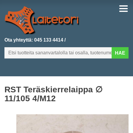
Ota yhteyttä:
045 133 4414
/
HAE
FI
EN
RST Teräskierrelaippa ∅
ETUSIVU
11/105 4/M12
KATEGORIAT
VIIMEKSI LISÄTYT
TUOTEHAKU