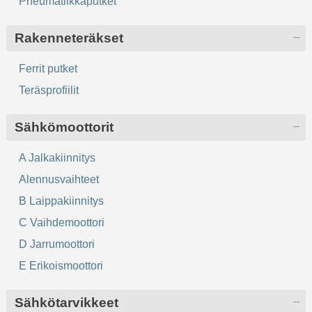
Pneumatiikkaputket
Rakenneteräkset
Ferrit putket
Teräsprofiilit
Sähkömoottorit
A Jalkakiinnitys
Alennusvaihteet
B Laippakiinnitys
C Vaihdemoottori
D Jarrumoottori
E Erikoismoottori
Sähkötarvikkeet