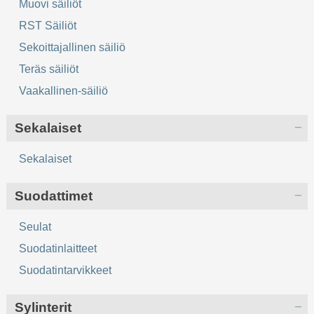
Muovi säiliöt
RST Säiliöt
Sekoittajallinen säiliö
Teräs säiliöt
Vaakallinen-säiliö
Sekalaiset
Sekalaiset
Suodattimet
Seulat
Suodatinlaitteet
Suodatintarvikkeet
Sylinterit