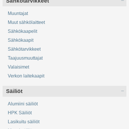
Sähkötarvikkeet
Muuntajat
Muut sähkölaitteet
Sähkökaapelit
Sähkökaapit
Sähkötarvikkeet
Taajuusmuuttajat
Valaisimet
Verkon laitekaapit
Säiliöt
Alumiini säiliöt
HPK Säiliöt
Lasikuitu säiliöt