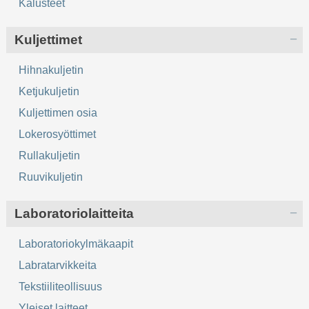
Kalusteet
Kuljettimet
Hihnakuljetin
Ketjukuljetin
Kuljettimen osia
Lokerosyöttimet
Rullakuljetin
Ruuvikuljetin
Laboratoriolaitteita
Laboratoriokylmäkaapit
Labratarvikkeita
Tekstiiliteollisuus
Yleiset laitteet