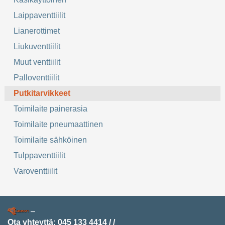
Laippaventtiilit
Lianerottimet
Liukuventtiilit
Muut venttiilit
Palloventtiilit
Putkitarvikkeet
Toimilaite painerasia
Toimilaite pneumaattinen
Toimilaite sähköinen
Tulppaventtiilit
Varoventtiilit
–
Ota yhteyttä:
045 133 4414
/
/