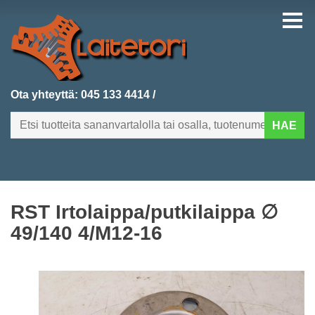
Ota yhteyttä:
045 133 4414
/
HAE
FI
EN
RST Irtolaippa/putkilaippa ∅
ETUSIVU
49/140 4/M12-16
KATEGORIAT
VIIMEKSI LISÄTYT
TUOTEHAKU