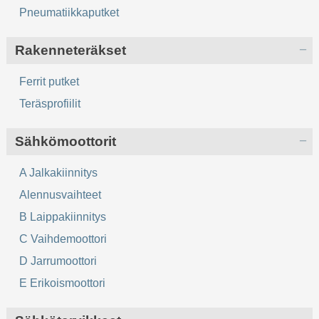
Pneumatiikkaputket
Rakenneteräkset
Ferrit putket
Teräsprofiilit
Sähkömoottorit
A Jalkakiinnitys
Alennusvaihteet
B Laippakiinnitys
C Vaihdemoottori
D Jarrumoottori
E Erikoismoottori