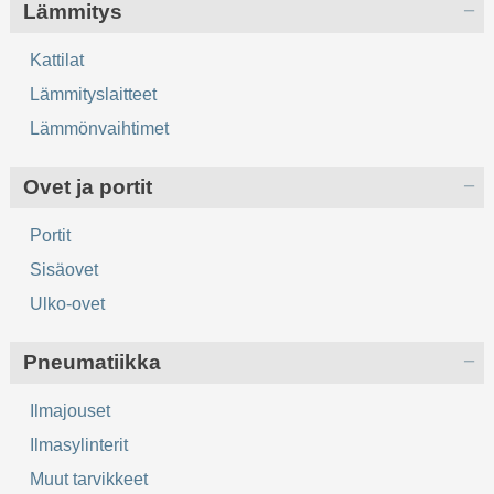
Lämmitys
Kattilat
Lämmityslaitteet
Lämmönvaihtimet
Ovet ja portit
Portit
Sisäovet
Ulko-ovet
Pneumatiikka
Ilmajouset
Ilmasylinterit
Muut tarvikkeet