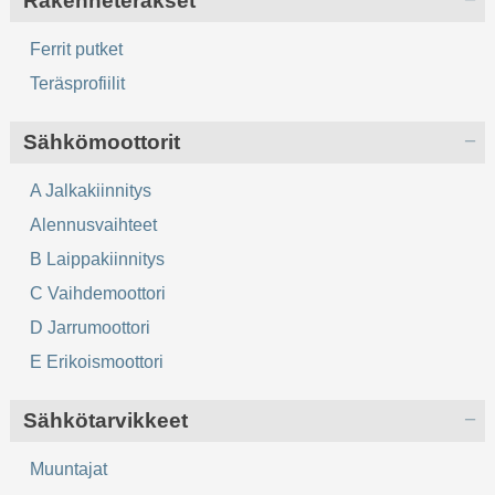
Rakenneteräkset
Ferrit putket
Teräsprofiilit
Sähkömoottorit
A Jalkakiinnitys
Alennusvaihteet
B Laippakiinnitys
C Vaihdemoottori
D Jarrumoottori
E Erikoismoottori
Sähkötarvikkeet
Muuntajat