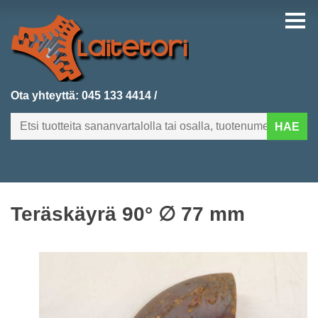
Ota yhteyttä:
045 133 4414
/
HAE
FI
EN
Teräskäyrä 90° ∅ 77 mm
ETUSIVU
KATEGORIAT
VIIMEKSI LISÄTYT
TUOTEHAKU