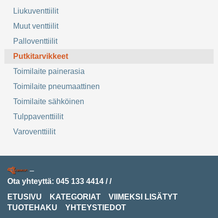
Liukuventtiilit
Muut venttiilit
Palloventtiilit
Putkitarvikkeet
Toimilaite painerasia
Toimilaite pneumaattinen
Toimilaite sähköinen
Tulppaventtiilit
Varoventtiilit
–
Ota yhteyttä:
045 133 4414
/
/
ETUSIVU
KATEGORIAT
VIIMEKSI LISÄTYT
TUOTEHAKU
YHTEYSTIEDOT